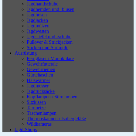
Jagdhandschuhe
Jagdhemden und -blusen
Jagdhosen
Jagdjacken
Jagdmützen
Jagdwesten
Jagdstiefel und -schuhe
Pullover & Strickjacken
Socken und Strümpfe
Ausrüstung
Ferngläser / Monokulare
Gewehrfutterale
Gewehrriemen
Gürteltaschen
Halswärmer
Jagdmesser
Jagdrucksäcke
Kopflampen / Stirnlampen
Sitzkissen
Tarnnetze
Taschenlampen
Thermoskannen / Isoliergefäße
Wildkameras
Jagd-Shops