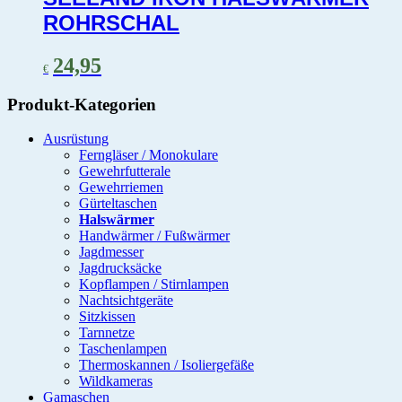
ROHRSCHAL
24,95
€
Produkt-Kategorien
Ausrüstung
Ferngläser / Monokulare
Gewehrfutterale
Gewehrriemen
Gürteltaschen
Halswärmer
Handwärmer / Fußwärmer
Jagdmesser
Jagdrucksäcke
Kopflampen / Stirnlampen
Nachtsichtgeräte
Sitzkissen
Tarnnetze
Taschenlampen
Thermoskannen / Isoliergefäße
Wildkameras
Gamaschen