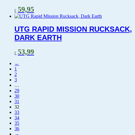
59,95
€
UTG RAPID MISSION RUCKSACK,
DARK EARTH
53,99
€
←
1
2
3
…
29
30
31
32
33
34
35
36
→