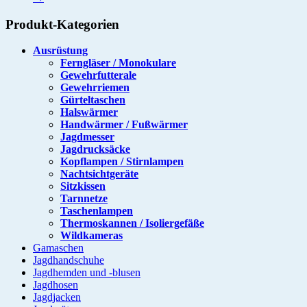
Produkt-Kategorien
Ausrüstung
Ferngläser / Monokulare
Gewehrfutterale
Gewehrriemen
Gürteltaschen
Halswärmer
Handwärmer / Fußwärmer
Jagdmesser
Jagdrucksäcke
Kopflampen / Stirnlampen
Nachtsichtgeräte
Sitzkissen
Tarnnetze
Taschenlampen
Thermoskannen / Isoliergefäße
Wildkameras
Gamaschen
Jagdhandschuhe
Jagdhemden und -blusen
Jagdhosen
Jagdjacken