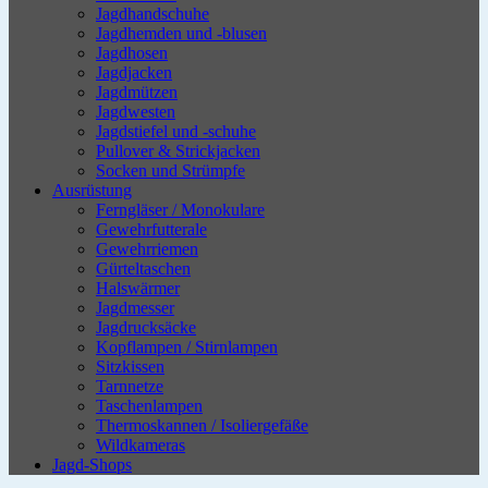
Jagdhandschuhe
Jagdhemden und -blusen
Jagdhosen
Jagdjacken
Jagdmützen
Jagdwesten
Jagdstiefel und -schuhe
Pullover & Strickjacken
Socken und Strümpfe
Ausrüstung
Ferngläser / Monokulare
Gewehrfutterale
Gewehrriemen
Gürteltaschen
Halswärmer
Jagdmesser
Jagdrucksäcke
Kopflampen / Stirnlampen
Sitzkissen
Tarnnetze
Taschenlampen
Thermoskannen / Isoliergefäße
Wildkameras
Jagd-Shops