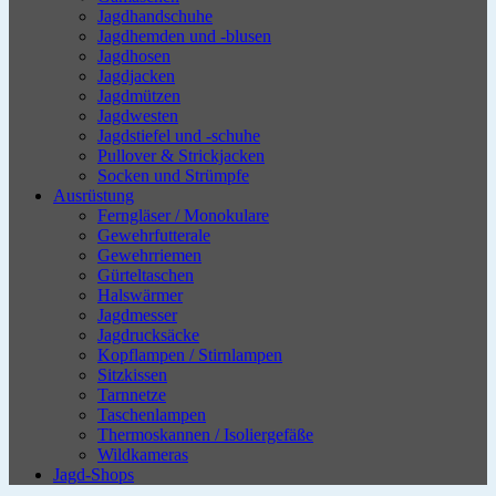
Jagdhandschuhe
Jagdhemden und -blusen
Jagdhosen
Jagdjacken
Jagdmützen
Jagdwesten
Jagdstiefel und -schuhe
Pullover & Strickjacken
Socken und Strümpfe
Ausrüstung
Ferngläser / Monokulare
Gewehrfutterale
Gewehrriemen
Gürteltaschen
Halswärmer
Jagdmesser
Jagdrucksäcke
Kopflampen / Stirnlampen
Sitzkissen
Tarnnetze
Taschenlampen
Thermoskannen / Isoliergefäße
Wildkameras
Jagd-Shops