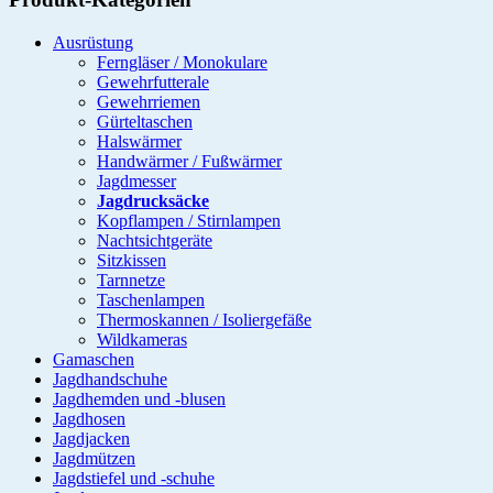
Ausrüstung
Ferngläser / Monokulare
Gewehrfutterale
Gewehrriemen
Gürteltaschen
Halswärmer
Handwärmer / Fußwärmer
Jagdmesser
Jagdrucksäcke
Kopflampen / Stirnlampen
Nachtsichtgeräte
Sitzkissen
Tarnnetze
Taschenlampen
Thermoskannen / Isoliergefäße
Wildkameras
Gamaschen
Jagdhandschuhe
Jagdhemden und -blusen
Jagdhosen
Jagdjacken
Jagdmützen
Jagdstiefel und -schuhe