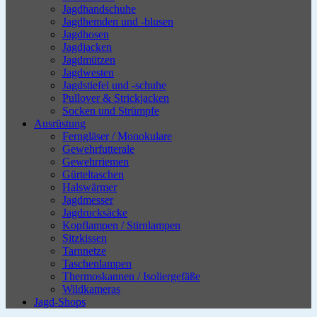
Jagdhandschuhe
Jagdhemden und -blusen
Jagdhosen
Jagdjacken
Jagdmützen
Jagdwesten
Jagdstiefel und -schuhe
Pullover & Strickjacken
Socken und Strümpfe
Ausrüstung
Ferngläser / Monokulare
Gewehrfutterale
Gewehrriemen
Gürteltaschen
Halswärmer
Jagdmesser
Jagdrucksäcke
Kopflampen / Stirnlampen
Sitzkissen
Tarnnetze
Taschenlampen
Thermoskannen / Isoliergefäße
Wildkameras
Jagd-Shops