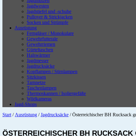
Jagdmützen
Jagdwesten
Jagdstiefel und -schuhe
Pullover & Strickjacken
Socken und Strümpfe
Ausrüstung
Ferngläser / Monokulare
Gewehrfutterale
Gewehrriemen
Gürteltaschen
Halswärmer
Jagdmesser
Jagdrucksäcke
Kopflampen / Stirnlampen
Sitzkissen
Tarnnetze
Taschenlampen
Thermoskannen / Isoliergefäße
Wildkameras
Jagd-Shops
Start
/
Ausrüstung
/
Jagdrucksäcke
/ Österreichischer BH Rucksack gr
ÖSTERREICHISCHER BH RUCKSACK 