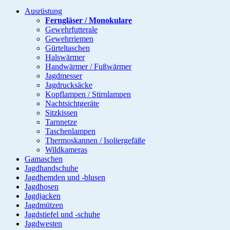
Ausrüstung
Ferngläser / Monokulare
Gewehrfutterale
Gewehrriemen
Gürteltaschen
Halswärmer
Handwärmer / Fußwärmer
Jagdmesser
Jagdrucksäcke
Kopflampen / Stirnlampen
Nachtsichtgeräte
Sitzkissen
Tarnnetze
Taschenlampen
Thermoskannen / Isoliergefäße
Wildkameras
Gamaschen
Jagdhandschuhe
Jagdhemden und -blusen
Jagdhosen
Jagdjacken
Jagdmützen
Jagdstiefel und -schuhe
Jagdwesten