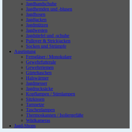
Jagdhandschuhe
Jagdhemden und -blusen
Jagdhosen
Jagdjacken
Jagdmützen
Jagdwesten
Jagdstiefel und -schuhe
Pullover & Strickjacken
Socken und Strümpfe
Ausrüstung
Ferngläser / Monokulare
Gewehrfutterale
Gewehrriemen
Gürteltaschen
Halswärmer
Jagdmesser
Jagdrucksäcke
Kopflampen / Stirnlampen
Sitzkissen
Tarnnetze
Taschenlampen
Thermoskannen / Isoliergefäße
Wildkameras
Jagd-Shops