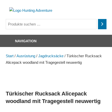
Zum
Inhalt
Hunting
springen
Jagd
Adventure
und
mehr
NAVIGATION
Start
/
Ausrüstung
/
Jagdrucksäcke
/ Türkischer Rucksack
Alicepack woodland mit Tragegestell neuwertig
Türkischer Rucksack Alicepack
woodland mit Tragegestell neuwertig