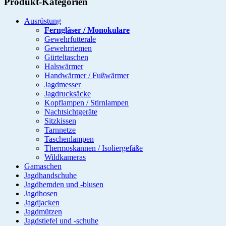
Produkt-Kategorien
Ausrüstung
Ferngläser / Monokulare
Gewehrfutterale
Gewehrriemen
Gürteltaschen
Halswärmer
Handwärmer / Fußwärmer
Jagdmesser
Jagdrucksäcke
Kopflampen / Stirnlampen
Nachtsichtgeräte
Sitzkissen
Tarnnetze
Taschenlampen
Thermoskannen / Isoliergefäße
Wildkameras
Gamaschen
Jagdhandschuhe
Jagdhemden und -blusen
Jagdhosen
Jagdjacken
Jagdmützen
Jagdstiefel und -schuhe